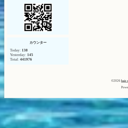
カウンター
Today:
138
Yesterday:
145
Total:
441976
©2026
hair 
Powe