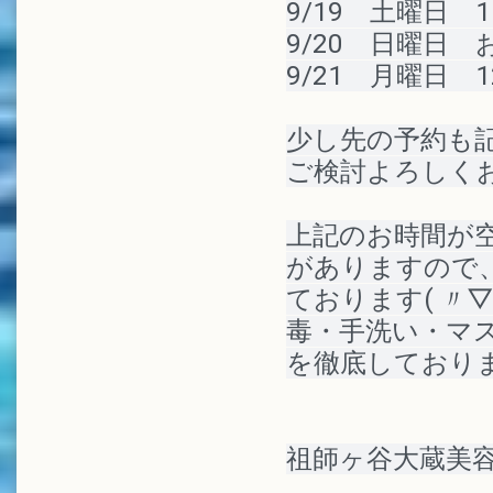
9/19　土曜日　1
9/20　日曜日　
9/21　月曜日　1
少し先の予約も
ご検討よろしく
上記のお時間が
がありますので
ております
( 〃
毒・手洗い・マ
を徹底しており
祖師ヶ谷大蔵美容