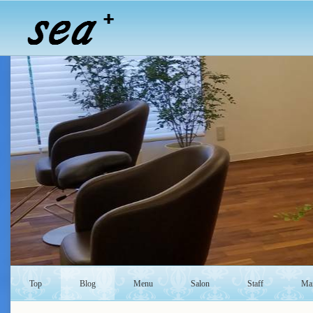
Top
Blog
Menu
Salon
Staff
Mai