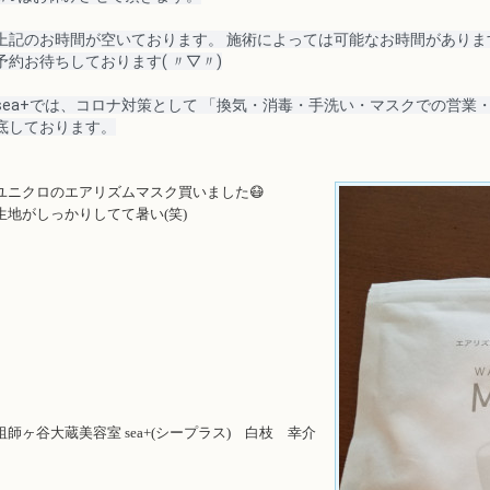
上記のお時間が空いております。 施術によっては可能なお時間がありま
予約お待ちしております
( 〃▽〃)
sea+では、コロナ対策として 「換気・消毒・手洗い・マスクでの営業
底しております。
ユニクロのエアリズムマスク買いました😷
生地がしっかりしてて暑い(笑)
祖師ヶ谷大蔵美容室 sea+(シープラス) 白枝 幸介