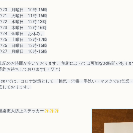
7/20　月曜日　10時-16時
7/21　火曜日　11時-16時
7/22　水曜日　12時.13時
7/23　木曜日　12時.16時
7/24　金曜日　お休み。
7/25　土曜日　13時-17時
7/26　日曜日　13時-16時
7/27　月曜日　10時-16時
上記のお時間が空いております。 施術によっては可能なお時間がありま
予約お待ちしております
( 〃▽〃)
sea+では、コロナ対策として 「換気・消毒・手洗い・マスクでの営業
底しております。
感染拡大防止ステッカー✨✨✨