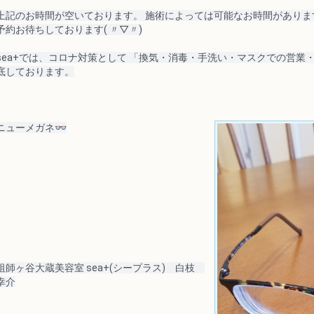
上記のお時間が空いております。 施術によっては可能なお時間がありま
予約お待ちしております
( 〃▽〃)
sea+では、コロナ対策として 「換気・消毒・手洗い・マスクでの営業
底しております。
ニューメガネ👓
祖師ヶ谷大蔵美容室 sea+(シープラス)　白枝　
幸介