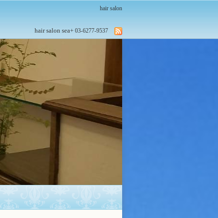
hair salon
hair salon sea+
03-6277-9537