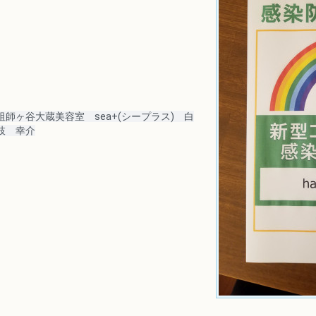
祖師ヶ谷大蔵美容室　sea+(シープラス)　白
枝　幸介