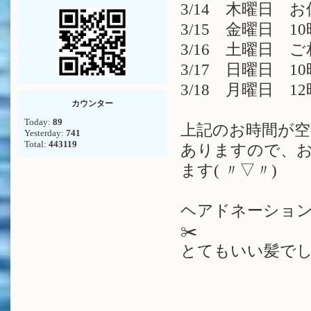
3/14 木曜日 
3/15 金曜日 10
3/16 土曜日 
3/17 日曜日 10
3/18 月曜日 12
カウンター
Today:
89
上記のお時間が空
Yesterday:
741
Total:
443119
ありますので、お
ます( 〃▽〃)
ヘアドネーショ
✂️
とてもいい髪でし