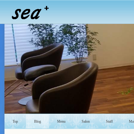
Top
Blog
Menu
Salon
Staff
Mai