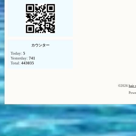
カウンター
Today:
5
Yesterday:
741
Total:
443035
©2026
hair 
Powe