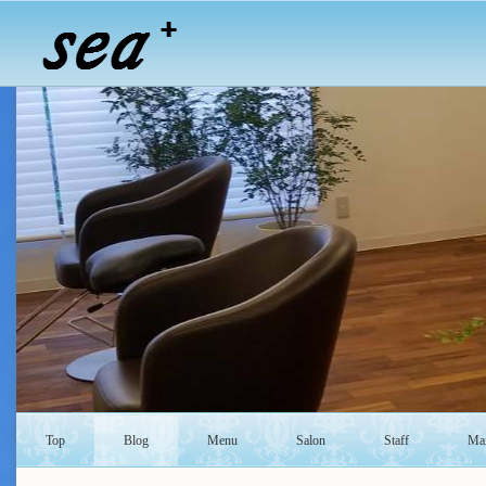
Top
Blog
Menu
Salon
Staff
Mai