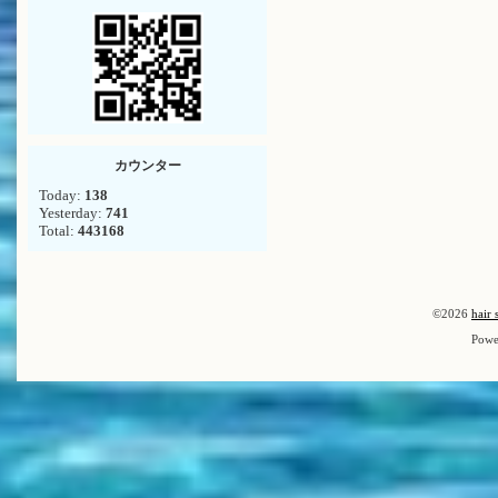
カウンター
Today:
138
Yesterday:
741
Total:
443168
©2026
hair 
Powe