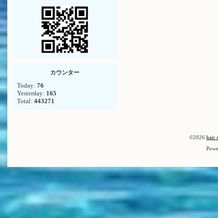
カウンター
Today:
76
Yesterday:
165
Total:
443271
©2026
hair 
Powe