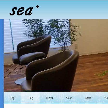
Top
Blog
Menu
Salon
Staff
Mai