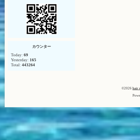
カウンター
Today:
69
Yesterday:
165
Total:
443264
©2026
hair 
Powe