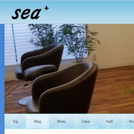
Top
Blog
Menu
Salon
Staff
Mai