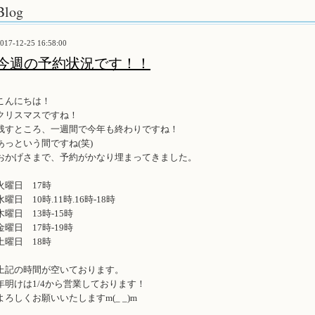
Blog
017-12-25 16:58:00
今週の予約状況です！！
こんにちは！
クリスマスですね！
残すところ、一週間で今年も終わりですね！
あっという間ですね(笑)
おかげさまで、予約がかなり埋まってきました。
火曜日 17時
水曜日 10時.11時.16時-18時
木曜日 13時-15時
金曜日 17時-19時
土曜日 18時
上記の時間が空いております。
年明けは1/4から営業しております！
よろしくお願いいたしますm(_ _)m