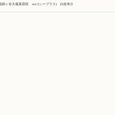
祖師ヶ谷大蔵美容院 sea+(シープラス) 白枝幸介