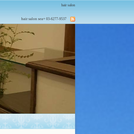
hair salon
hair salon sea+
03-6277-9537