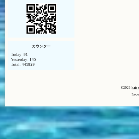
カウンター
Today:
91
Yesterday:
145
Total:
441929
©2026
hair 
Powe