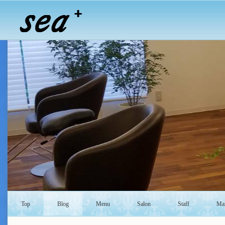
Top
Blog
Menu
Salon
Staff
Mai