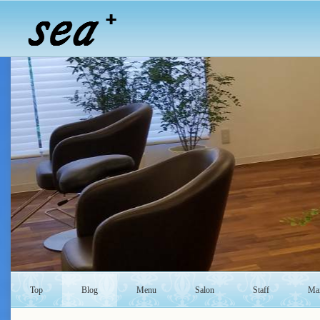
Top
Blog
Menu
Salon
Staff
Mai