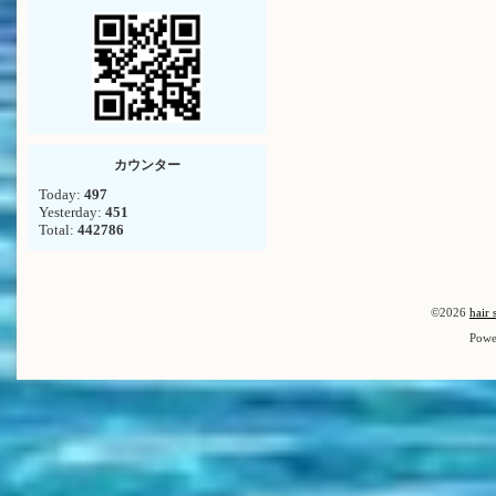
カウンター
Today:
497
Yesterday:
451
Total:
442786
©2026
hair 
Powe