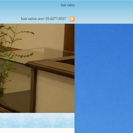
hair salon
hair salon sea+
03-6277-9537