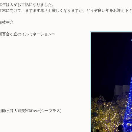
本年は大変お世話になりました。
年末に向けて、ますます寒さも厳しくなりますが、どうぞ良い年をお迎え下
白枝幸介
新百合ヶ丘のイルミネーション✨
祖師ヶ谷大蔵美容室sea+(シープラス)