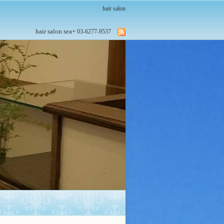
hair salon
hair salon sea+
03-6277-9537