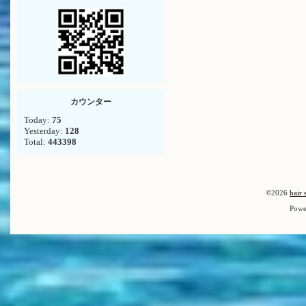
カウンター
Today:
75
Yesterday:
128
Total:
443398
©2026
hair 
Powe