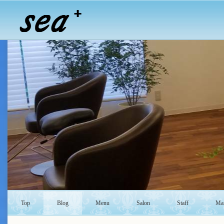
Top
Blog
Menu
Salon
Staff
Mai