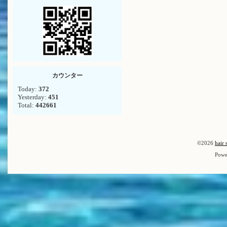
カウンター
Today:
372
Yesterday:
451
Total:
442661
©2026
hair 
Powe