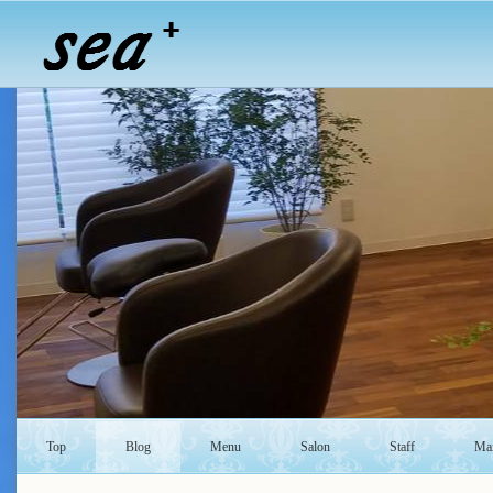
Top
Blog
Menu
Salon
Staff
Mai