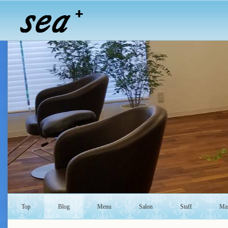
Top
Blog
Menu
Salon
Staff
Mai