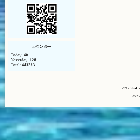
カウンター
Today:
40
Yesterday:
128
Total:
443363
©2026
hair 
Powe