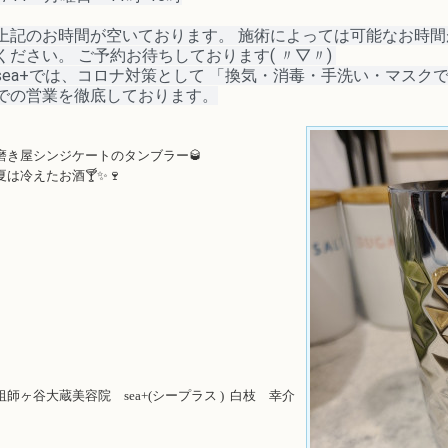
上記のお時間が空いております。 施術によっては可能なお時
ください。 ご予約お待ちしております
( 〃▽〃)
sea+では、コロナ対策として 「換気・消毒・手洗い・マスク
での営業を徹底しております。
磨き屋シンジケートのタンブラー🥃
夏は冷えたお酒🍸️✨🍷
祖師ヶ谷大蔵美容院 sea+(シープラス ) 白枝 幸介