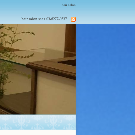
hair salon
hair salon sea+
03-6277-9537