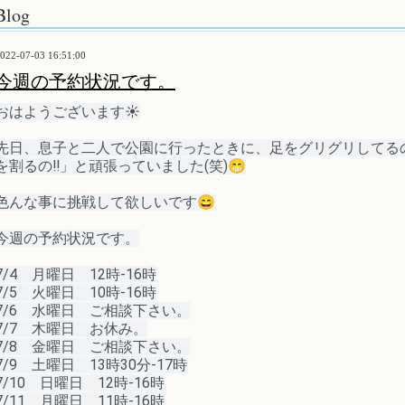
Blog
022-07-03 16:51:00
今週の予約状況です。
おはようございます☀️
先日、息子と二人で公園に行ったときに、足をグリグリしてる
を割るの‼️」と頑張っていました
(笑)
😁
色んな事に挑戦して欲しいです😄
今週の予約状況です。
7/4　月曜日　12時-16時
7/5　火曜日　10時-16時
7/6　水曜日　ご相談下さい。
7/7　木曜日　お休み。
7/8　金曜日　ご相談下さい。
7/9　土曜日　13時30分-17時
7/10　日曜日　12時-16時
7/11　月曜日　11時-16時