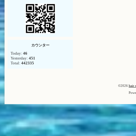
カウンター
Today:
46
Yesterday:
451
Total:
442335
©2026
hair 
Powe