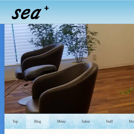
Top
Blog
Menu
Salon
Staff
Mai