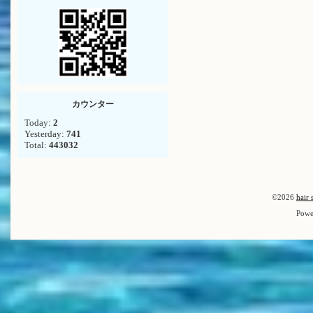
カウンター
Today:
2
Yesterday:
741
Total:
443032
©2026
hair 
Powe