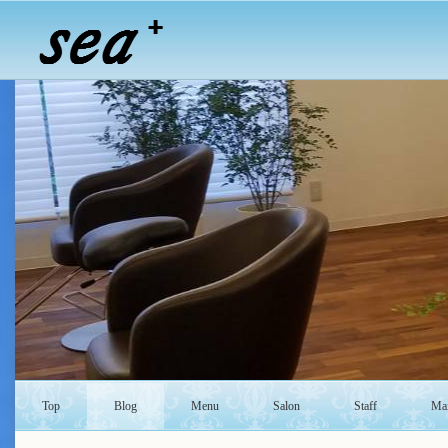
Top
Blog
Menu
Salon
Staff
Mai