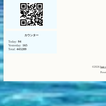
カウンター
Today:
94
Yesterday:
165
Total:
443289
©2026
hair 
Powe