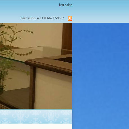
hair salon
hair salon sea+
03-6277-9537