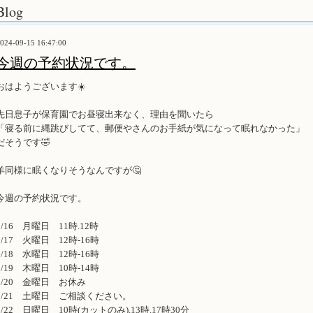
Blog
024-09-15 16:47:00
今週の予約状況です。
おはようございます☀️
先日息子が保育園でお昼寝出来なく、理由を聞いたら
「寝る前に縄跳びしてて、郵便やさんのお手紙が気になって眠れなかった」
だそうです🤣
羊同様に眠くなりそうなんですが🤔
今週の予約状況です。
9/16 月曜日 11時.12時
9/17 火曜日 12時-16時
9/18 水曜日 12時-16時
9/19 木曜日 10時-14時
9/20 金曜日 お休み
9/21 土曜日 ご相談ください。
9/22 日曜日 10時(カットのみ).13時.17時30分