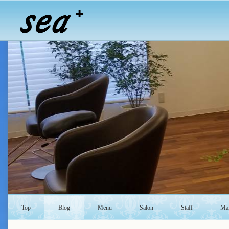
Top
Blog
Menu
Salon
Staff
Mai