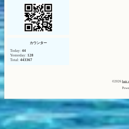
カウンター
Today:
44
Yesterday:
128
Total:
443367
©2026
hair 
Powe