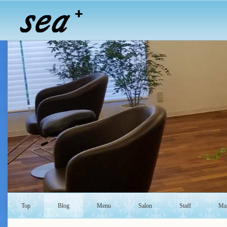
Top
Blog
Menu
Salon
Staff
Mai