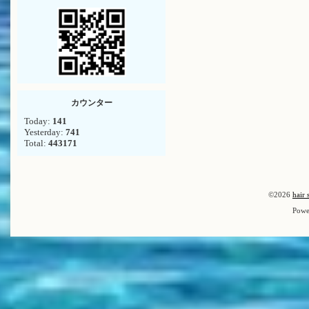
カウンター
Today:
141
Yesterday:
741
Total:
443171
©2026
hair 
Powe