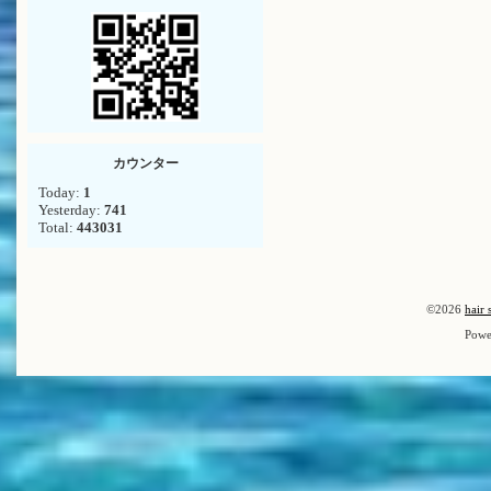
カウンター
Today:
1
Yesterday:
741
Total:
443031
©2026
hair 
Powe