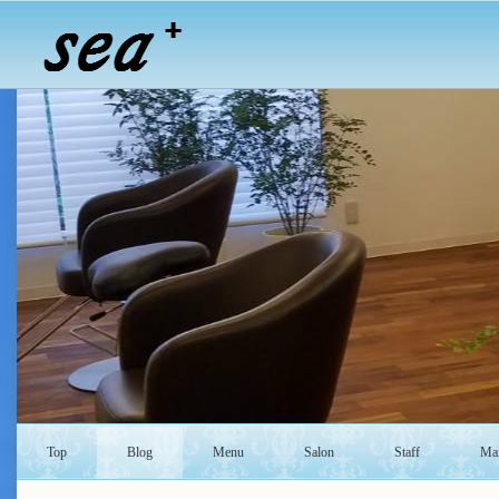
Top
Blog
Menu
Salon
Staff
Mai