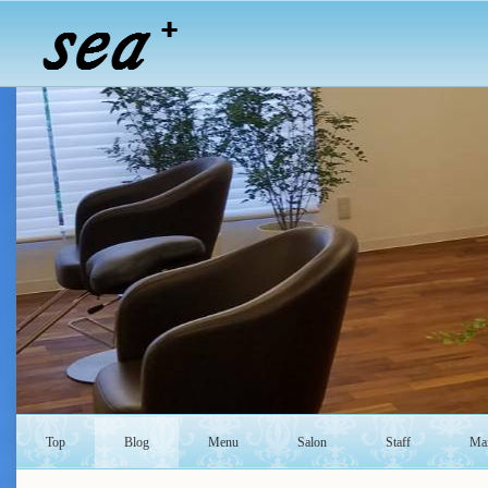
Top
Blog
Menu
Salon
Staff
Mai