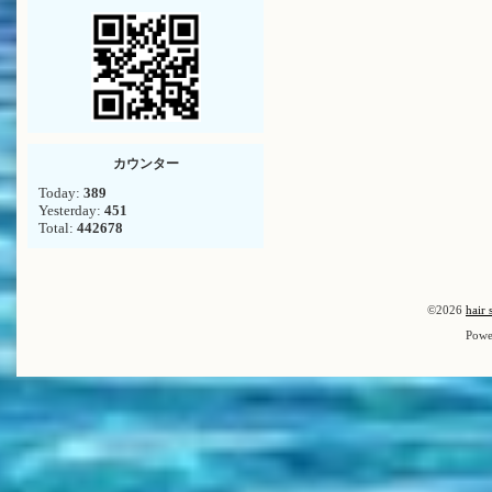
カウンター
Today:
389
Yesterday:
451
Total:
442678
©2026
hair 
Powe